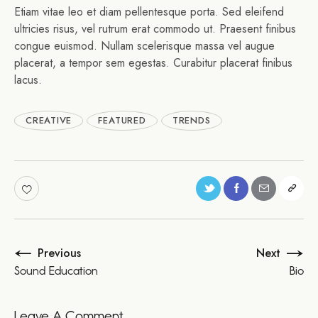
Etiam vitae leo et diam pellentesque porta. Sed eleifend
ultricies risus, vel rutrum erat commodo ut. Praesent finibus
congue euismod. Nullam scelerisque massa vel augue
placerat, a tempor sem egestas. Curabitur placerat finibus
lacus.
CREATIVE
FEATURED
TRENDS
Previous
Next
Post
Sound Education
Bio
navigation
Leave A Comment